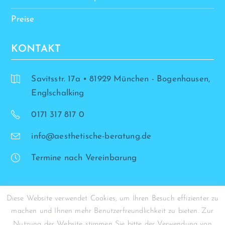
Preise
KONTAKT
Savitsstr. 17a • 81929 München - Bogenhausen,
Englschalking
0171 317 817 0
info@aesthetische-beratung.de
Termine nach Vereinbarung
Diese Website verwendet Cookies, um Ihren Besuch effizienter zu
machen und Ihnen mehr Benutzerfreundlichkeit zu bieten. Zur
© Simona Stohrer - 2026
Nutzung der Website stimmen Sie bitte der Verwendung von