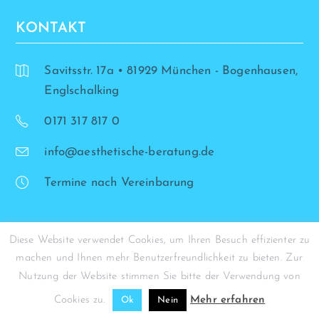
KONTAKT
Savitsstr. 17a • 81929 München - Bogenhausen,
Englschalking
0171 317 817 0
info@aesthetische-beratung.de
Termine nach Vereinbarung
Diese Website verwendet Cookies, um Ihren Besuch effizienter zu
machen und Ihnen mehr Benutzerfreundlichkeit zu bieten. Zur
© Simona Stohrer - 2026
Nutzung der Website stimmen Sie bitte der Verwendung von
Cookies zu.
Mehr erfahren
Ok
Nein