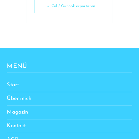
+ iCal / Outlook exportieren
MENÜ
Start
Über mich
Magazin
Kontakt