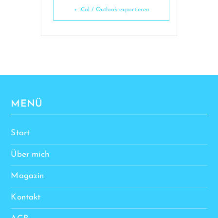
+ iCal / Outlook exportieren
MENÜ
Start
Über mich
Magazin
Kontakt