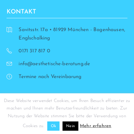
KONTAKT
Savitsstr. 17a • 81929 München - Bogenhausen,
Englschalking
0171 317 817 0
info@aesthetische-beratung.de
Termine nach Vereinbarung
Diese Website verwendet Cookies, um Ihren Besuch effizienter zu
machen und Ihnen mehr Benutzerfreundlichkeit zu bieten. Zur
© Simona Stohrer - 2026
Nutzung der Website stimmen Sie bitte der Verwendung von
Cookies zu.
Mehr erfahren
Ok
Nein