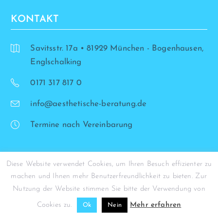
KONTAKT
Savitsstr. 17a • 81929 München - Bogenhausen,
Englschalking
0171 317 817 0
info@aesthetische-beratung.de
Termine nach Vereinbarung
Diese Website verwendet Cookies, um Ihren Besuch effizienter zu
machen und Ihnen mehr Benutzerfreundlichkeit zu bieten. Zur
© Simona Stohrer - 2026
Nutzung der Website stimmen Sie bitte der Verwendung von
Cookies zu.
Mehr erfahren
Ok
Nein