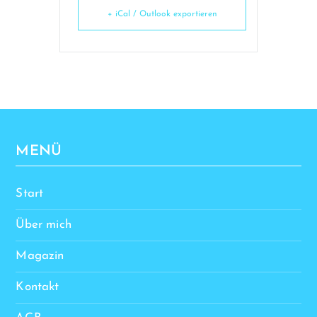
+ iCal / Outlook exportieren
MENÜ
Start
Über mich
Magazin
Kontakt