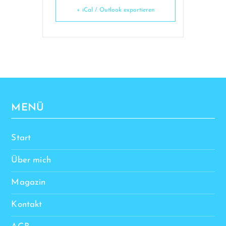
+ iCal / Outlook exportieren
MENÜ
Start
Über mich
Magazin
Kontakt