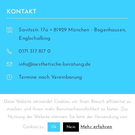
KONTAKT
Savitsstr. 17a • 81929 München - Bogenhausen,
Englschalking
0171 317 817 0
info@aesthetische-beratung.de
Termine nach Vereinbarung
Diese Website verwendet Cookies, um Ihren Besuch effizienter zu
machen und Ihnen mehr Benutzerfreundlichkeit zu bieten. Zur
© Simona Stohrer - 2026
Nutzung der Website stimmen Sie bitte der Verwendung von
Cookies zu.
Mehr erfahren
Ok
Nein