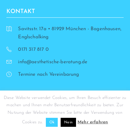
KONTAKT
Savitsstr. 17a • 81929 München - Bogenhausen,
Englschalking
0171 317 817 0
info@aesthetische-beratung.de
Termine nach Vereinbarung
Diese Website verwendet Cookies, um Ihren Besuch effizienter zu
machen und Ihnen mehr Benutzerfreundlichkeit zu bieten. Zur
© Simona Stohrer - 2026
Nutzung der Website stimmen Sie bitte der Verwendung von
Cookies zu.
Mehr erfahren
Ok
Nein