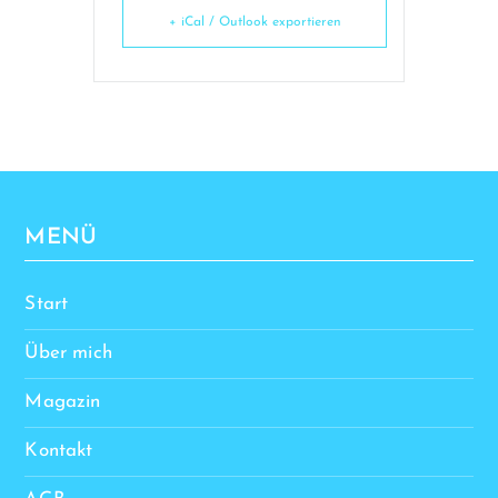
+ iCal / Outlook exportieren
MENÜ
Start
Über mich
Magazin
Kontakt