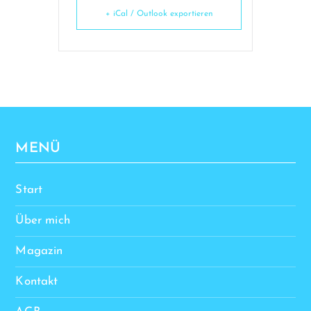
+ iCal / Outlook exportieren
MENÜ
Start
Über mich
Magazin
Kontakt