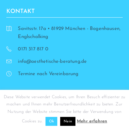
KONTAKT
Savitsstr. 17a • 81929 München - Bogenhausen,
Englschalking
0171 317 817 0
info@aesthetische-beratung.de
Termine nach Vereinbarung
Diese Website verwendet Cookies, um Ihren Besuch effizienter zu
machen und Ihnen mehr Benutzerfreundlichkeit zu bieten. Zur
© Simona Stohrer - 2026
Nutzung der Website stimmen Sie bitte der Verwendung von
Cookies zu.
Mehr erfahren
Ok
Nein