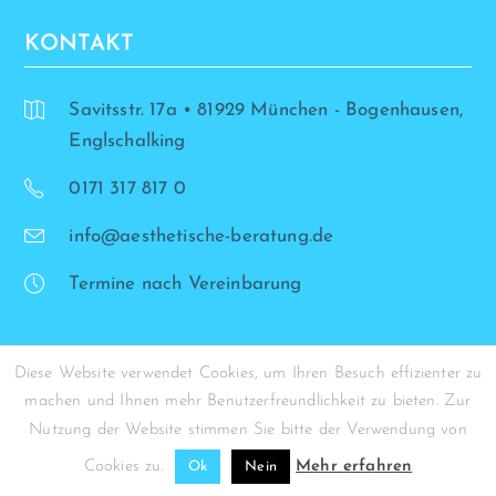
KONTAKT
Savitsstr. 17a • 81929 München - Bogenhausen,
Englschalking
0171 317 817 0
info@aesthetische-beratung.de
Termine nach Vereinbarung
Diese Website verwendet Cookies, um Ihren Besuch effizienter zu
machen und Ihnen mehr Benutzerfreundlichkeit zu bieten. Zur
© Simona Stohrer - 2026
Nutzung der Website stimmen Sie bitte der Verwendung von
Cookies zu.
Mehr erfahren
Ok
Nein