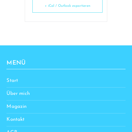
+ iCal / Outlook exportieren
MENÜ
Start
Über mich
Magazin
Kontakt