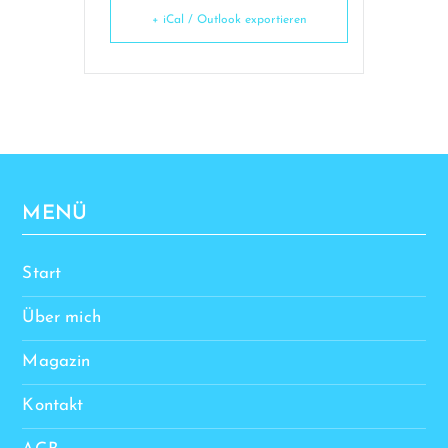
+ iCal / Outlook exportieren
MENÜ
Start
Über mich
Magazin
Kontakt