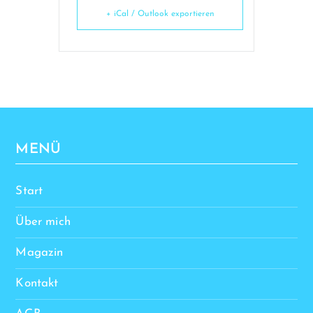
+ iCal / Outlook exportieren
MENÜ
Start
Über mich
Magazin
Kontakt