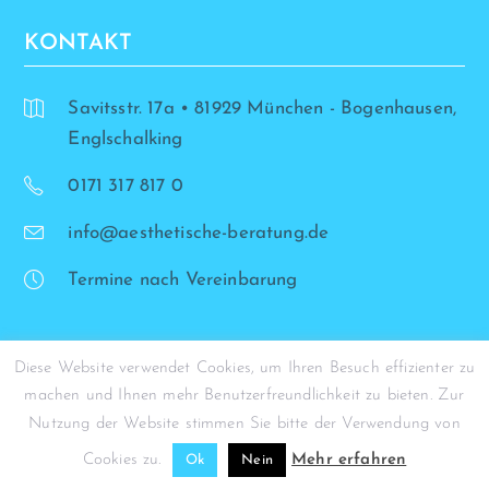
KONTAKT
Savitsstr. 17a • 81929 München - Bogenhausen,
Englschalking
0171 317 817 0
info@aesthetische-beratung.de
Termine nach Vereinbarung
Diese Website verwendet Cookies, um Ihren Besuch effizienter zu
machen und Ihnen mehr Benutzerfreundlichkeit zu bieten. Zur
© Simona Stohrer - 2026
Nutzung der Website stimmen Sie bitte der Verwendung von
Cookies zu.
Mehr erfahren
Ok
Nein